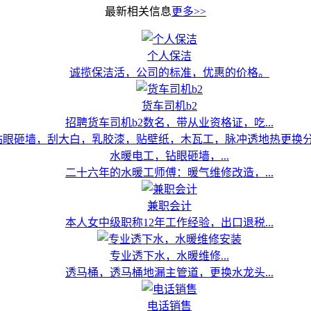
最新相关信息
更多>>
个人保洁
诚揽保洁活，公司的标准，优惠的价格。
货车司机b2
招聘货车司机b2数名，带从业资格证，吃...
水暖电工，钻眼砸墙，...
二十六年的水暖工师傅：暖气维修改造，...
兼职会计
本人女中级职称12年工作经验，出口退税...
专业透下水，水暖维修...
透马桶，透马桶地漏主管道，更换水龙头...
电话销售