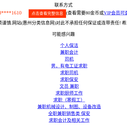
联系方式
8****1610
(查看需要80金币或
VIP会员可
点击查看完整信息
谨慎.网站(惠州分类信息网)对此不承担任何保证或连带责任! 
可能感兴趣
个人保洁
兼职会计
司机
男，有电工证求职
求职司机
求职保安
文员 兼职
求职厨师工作
求职（寒假工）
兼职机械设计、制图、设备改造
全职兼职销售类 保安
求职会计及相关工作