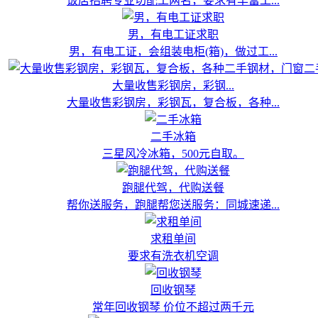
饭店招聘专业切配工两名，要求有丰富工...
男，有电工证求职
男，有电工证，会组装电柜(箱)，做过工...
大量收售彩钢房，彩钢...
大量收售彩钢房，彩钢瓦，复合板，各种...
二手冰箱
三星风冷冰箱，500元自取。
跑腿代驾，代购送餐
帮你送服务，跑腿帮您送服务：同城速递...
求租单间
要求有洗衣机空调
回收钢琴
常年回收钢琴 价位不超过两千元