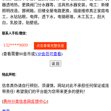
器透地热，更换阀门分水器等，洁具热水器安装，电工：新楼
照明改造，挪闸箱，旧楼全屋电路更换，插座维修真正家庭电
工，水钻钻眼，电焊，透下水，电镐砸墙，木工瓦工，刮大
白，乳胶漆，贴壁纸。
联系人手机/微信：
132****9009
点击查看完整信息
(查看需要80金币或
VIP会员可查看
)
特此声明：
信息真伪请自行辨别，须谨慎，网站对此不承担任何保证或连
带责任! 希望我们的平台能为您带来更多的便利！
[
惠州分类信息网反馈中心
]